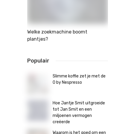
ide tot
Welke zoekmachine boomt
Waarom je 
nen
plantjes?
moeten wag
casino
Populair
Slimme koffie zet je met de
O by Nespresso
Hoe Jantje Smit uitgroeide
tot Jan Smit en een
miljoenen vermogen
creëerde
Waarom is het goed om een