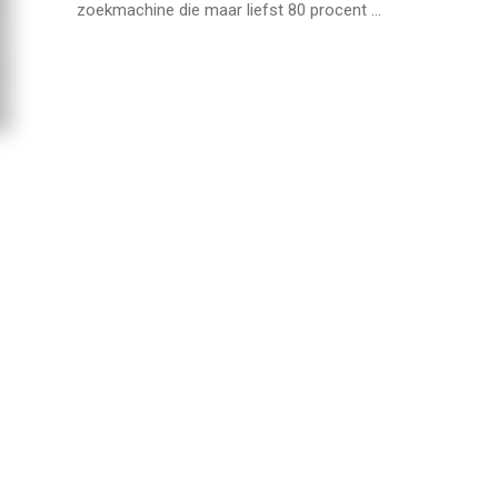
zoekmachine die maar liefst 80 procent ...
Waarom je een gokje zou
Hoe Jantje Smit uitgroe
moeten wagen bij een online
Jan Smit en een miljoe
casino
vermogen creëerde