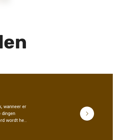
len
Waarom je een gokje
k, wanneer er
e dingen
zou moeten wagen bij
rd wordt het
een online casino
ling. Ben jij