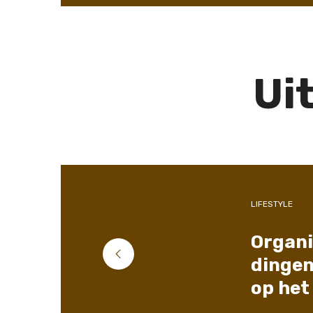
Ui
LIFESTYLE
Organi
Het mooie Italië bezoeken is altijd
een goed idee. Elk hoekje van
dingen
Italië heeft namelijk wel iets
op het
bijzonders. Vooral wanneer je de
hoofdstad ...