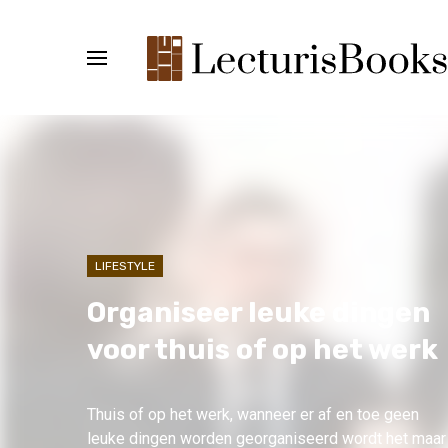
LIFESTYLE
Organiseer leuke dingen
voor thuis of op het werk
Thuis of op het werk, wanneer er af en toe geen
leuke dingen worden georganiseerd wordt het maar