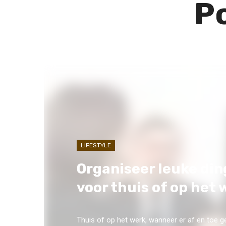
Po
LIFESTYLE
Organiseer leuke di
voor thuis of op het 
Thuis of op het werk, wanneer er af en toe g