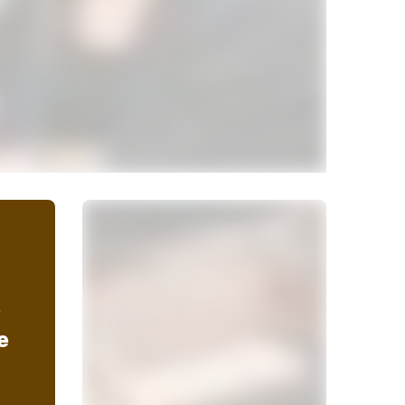
e
e
Waarom is het goed om een