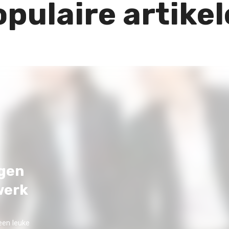
pulaire artike
ngen
werk
een leuke