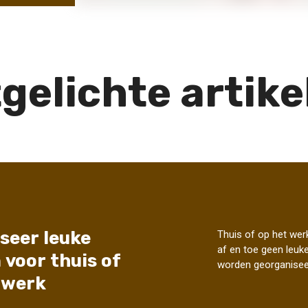
tgelichte artike
seer leuke
Thuis of op het wer
af en toe geen leuk
 voor thuis of
worden georganisee
 werk
maar een saaie bedoe
...