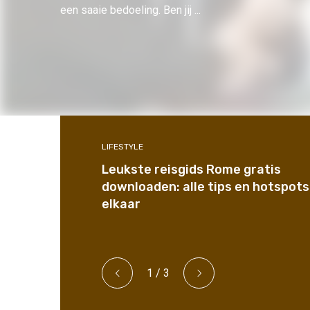
een saaie bedoeling. Ben jij ...
LIFESTYLE
Leukste reisgids Rome gratis
downloaden: alle tips en hotspots 
elkaar
1
/
3