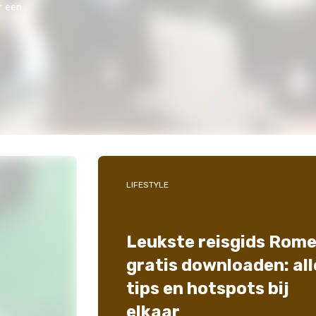
r een
LIFESTYLE
Leukste reisgids Rom
gratis downloaden: all
tips en hotspots bij
elkaar