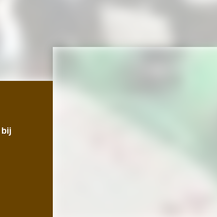
LIFESTYLE
bij
De leukste museums voor jong