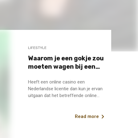
LIFESTYLE
Waarom je een gokje zou
moeten wagen bij een
LIFESTYLE
online casino
Waarom is het goed om een d
Heeft een online casino een
eren
te houden?
Nederlandse licentie dan kun je ervan
uitgaan dat het betreffende online
casino ...
Read more