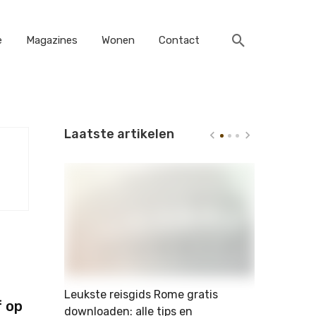
e
Magazines
Wonen
Contact
Laatste artikelen
che
Leukste reisgids Rome gratis
Leuke hobb
f op
downloaden: alle tips en