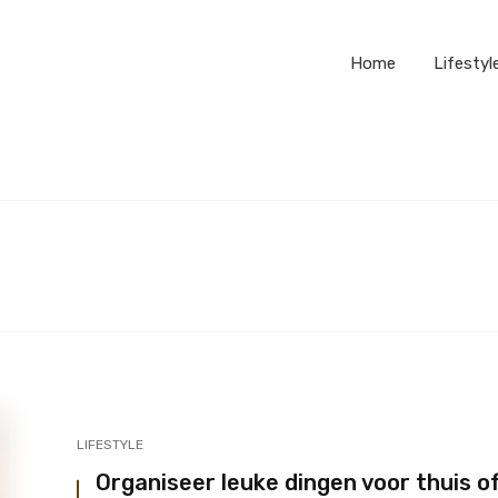
Home
Lifestyl
LIFESTYLE
Leuke hobby’s om op te pakken
Tips voor een romantis
Organiseer leuke dingen voor thuis o
slaapkamer