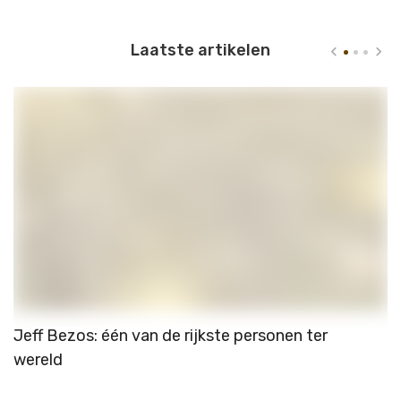
Laatste artikelen
Jeff Bezos: één van de rijkste personen ter
L
wereld